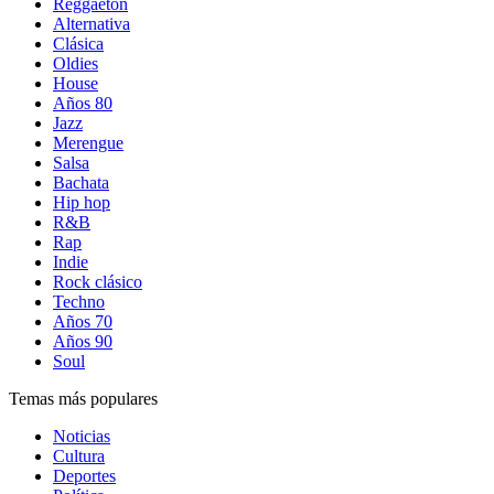
Reggaetón
Alternativa
Clásica
Oldies
House
Años 80
Jazz
Merengue
Salsa
Bachata
Hip hop
R&B
Rap
Indie
Rock clásico
Techno
Años 70
Años 90
Soul
Temas más populares
Noticias
Cultura
Deportes