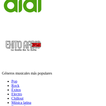
Géneros musicales más populares
Pop
Rock
Éxitos
Electro
Chillout
Música latina