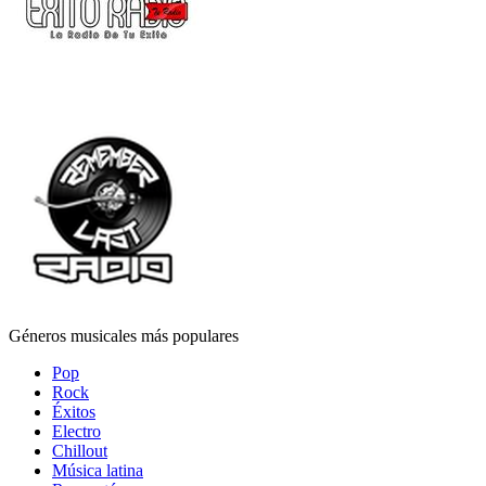
Géneros musicales más populares
Pop
Rock
Éxitos
Electro
Chillout
Música latina