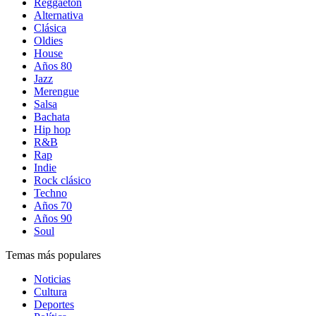
Reggaetón
Alternativa
Clásica
Oldies
House
Años 80
Jazz
Merengue
Salsa
Bachata
Hip hop
R&B
Rap
Indie
Rock clásico
Techno
Años 70
Años 90
Soul
Temas más populares
Noticias
Cultura
Deportes