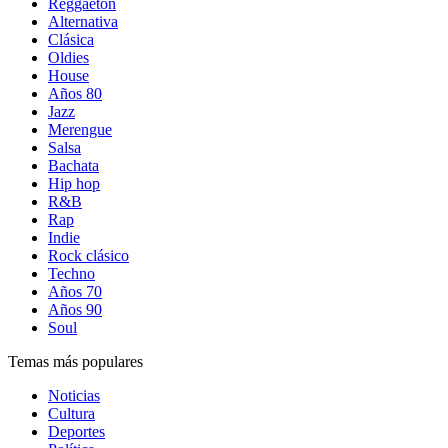
Reggaetón
Alternativa
Clásica
Oldies
House
Años 80
Jazz
Merengue
Salsa
Bachata
Hip hop
R&B
Rap
Indie
Rock clásico
Techno
Años 70
Años 90
Soul
Temas más populares
Noticias
Cultura
Deportes