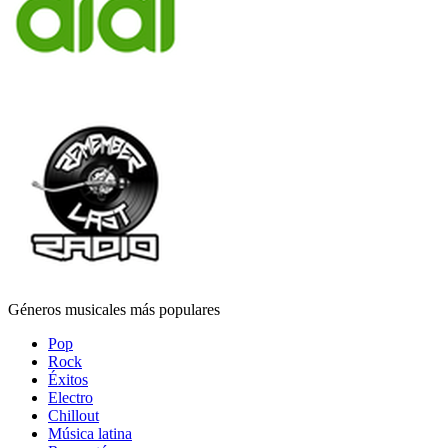
Géneros musicales más populares
Pop
Rock
Éxitos
Electro
Chillout
Música latina