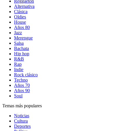
Reggaetón
Alternativa
Clásica
Oldies
House
Años 80
Jazz
Merengue
Salsa
Bachata
Hip hop
R&B
Rap
Indie
Rock clásico
Techno
Años 70
Años 90
Soul
Temas más populares
Noticias
Cultura
Deportes