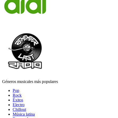
Géneros musicales más populares
Pop
Rock
Éxitos
Electro
Chillout
Música latina