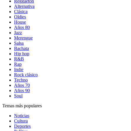
Reggaetón
Alternativa
Clásica
Oldies
House
Años 80
Jazz
Merengue
Salsa
Bachata
Hip hop
R&B
Rap
Indie
Rock clásico
Techno
Años 70
Años 90
Soul
Temas más populares
Noticias
Cultura
Deportes