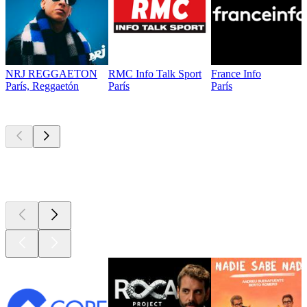
NRJ REGGAETON
RMC Info Talk Sport
France Info
París, Reggaetón
París
París
Los mejores
podcasts
Los mejores
podcasts
Los mejores
podcasts