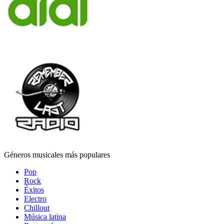
Géneros musicales más populares
Pop
Rock
Éxitos
Electro
Chillout
Música latina