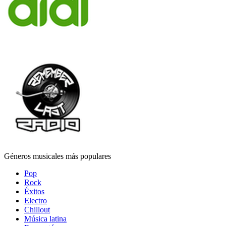
Géneros musicales más populares
Pop
Rock
Éxitos
Electro
Chillout
Música latina