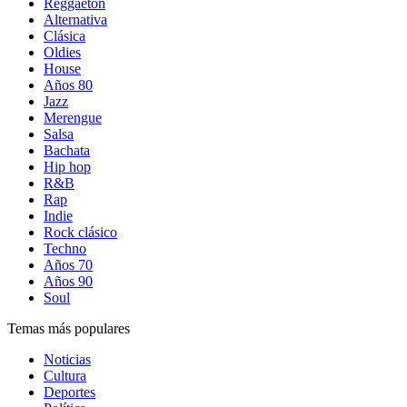
Reggaetón
Alternativa
Clásica
Oldies
House
Años 80
Jazz
Merengue
Salsa
Bachata
Hip hop
R&B
Rap
Indie
Rock clásico
Techno
Años 70
Años 90
Soul
Temas más populares
Noticias
Cultura
Deportes