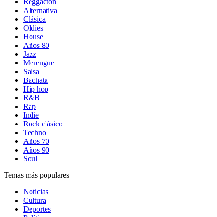
Reggaetón
Alternativa
Clásica
Oldies
House
Años 80
Jazz
Merengue
Salsa
Bachata
Hip hop
R&B
Rap
Indie
Rock clásico
Techno
Años 70
Años 90
Soul
Temas más populares
Noticias
Cultura
Deportes