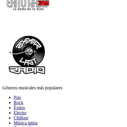
Géneros musicales más populares
Pop
Rock
Éxitos
Electro
Chillout
Música latina