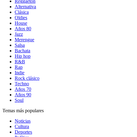
Reggaetón
Alternativa
Clásica
Oldies
House
Años 80
Jazz
Merengue
Salsa
Bachata
Hip hop
R&B
Rap
Indie
Rock clásico
Techno
Años 70
Años 90
Soul
Temas más populares
Noticias
Cultura
Deportes