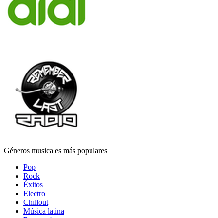
Géneros musicales más populares
Pop
Rock
Éxitos
Electro
Chillout
Música latina