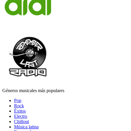
Géneros musicales más populares
Pop
Rock
Éxitos
Electro
Chillout
Música latina