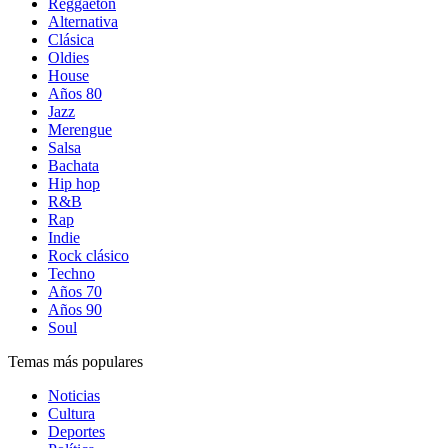
Reggaetón
Alternativa
Clásica
Oldies
House
Años 80
Jazz
Merengue
Salsa
Bachata
Hip hop
R&B
Rap
Indie
Rock clásico
Techno
Años 70
Años 90
Soul
Temas más populares
Noticias
Cultura
Deportes