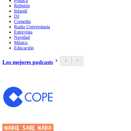
Política
Religión
Infantil
DJ
Comedia
Radio Universitaria
Entrevista
Navidad
Música
Educación
Los mejores podcasts