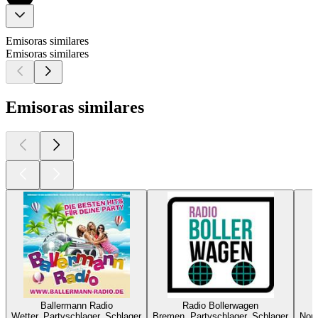
Emisoras similares
Emisoras similares
Emisoras similares
Ballermann Radio
Radio Bollerwagen
Wetter, Partyschlager, Schlager
Bremen, Partyschlager, Schlager
Nord