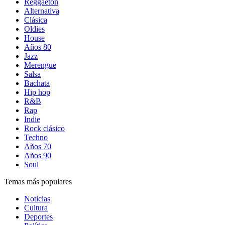
Reggaetón
Alternativa
Clásica
Oldies
House
Años 80
Jazz
Merengue
Salsa
Bachata
Hip hop
R&B
Rap
Indie
Rock clásico
Techno
Años 70
Años 90
Soul
Temas más populares
Noticias
Cultura
Deportes