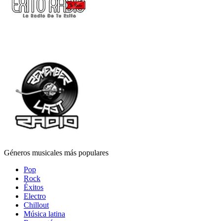
Géneros musicales más populares
Pop
Rock
Éxitos
Electro
Chillout
Música latina