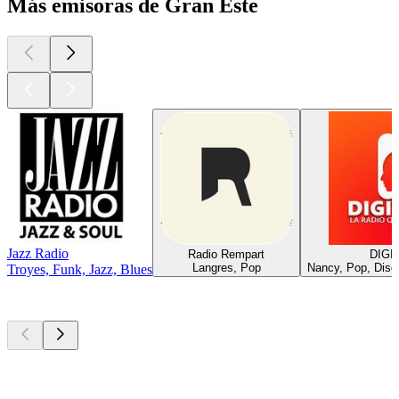
Más emisoras de Gran Este
Jazz Radio
Radio Rempart
DIGI
Langres, Pop
Nancy, Pop, Disc
Troyes, Funk, Jazz, Blues
Los mejores
podcasts
Los mejores
podcasts
Los mejores
podcasts