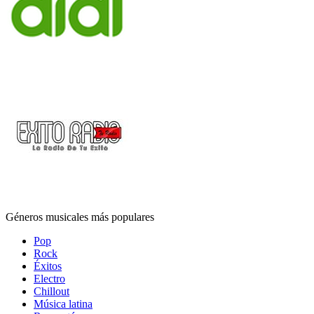
Géneros musicales más populares
Pop
Rock
Éxitos
Electro
Chillout
Música latina