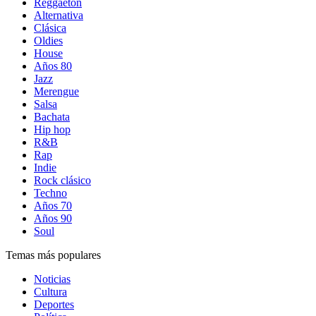
Reggaetón
Alternativa
Clásica
Oldies
House
Años 80
Jazz
Merengue
Salsa
Bachata
Hip hop
R&B
Rap
Indie
Rock clásico
Techno
Años 70
Años 90
Soul
Temas más populares
Noticias
Cultura
Deportes