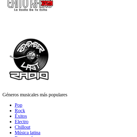
Géneros musicales más populares
Pop
Rock
Éxitos
Electro
Chillout
Música latina