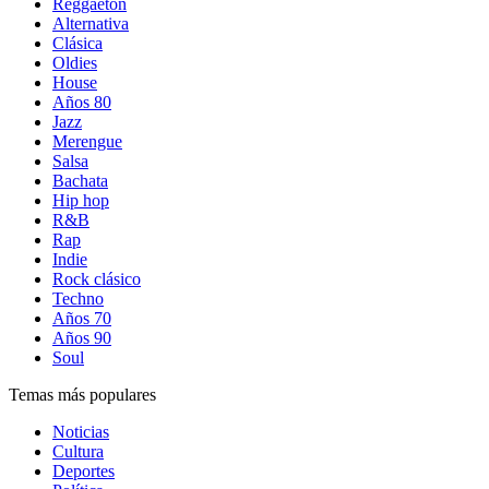
Reggaetón
Alternativa
Clásica
Oldies
House
Años 80
Jazz
Merengue
Salsa
Bachata
Hip hop
R&B
Rap
Indie
Rock clásico
Techno
Años 70
Años 90
Soul
Temas más populares
Noticias
Cultura
Deportes