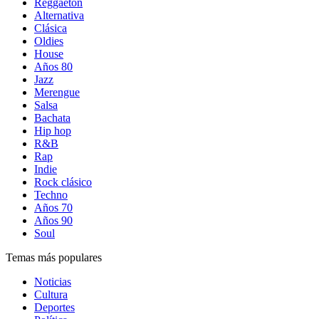
Reggaetón
Alternativa
Clásica
Oldies
House
Años 80
Jazz
Merengue
Salsa
Bachata
Hip hop
R&B
Rap
Indie
Rock clásico
Techno
Años 70
Años 90
Soul
Temas más populares
Noticias
Cultura
Deportes