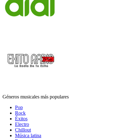
Géneros musicales más populares
Pop
Rock
Éxitos
Electro
Chillout
Música latina