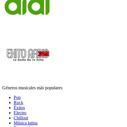
Géneros musicales más populares
Pop
Rock
Éxitos
Electro
Chillout
Música latina