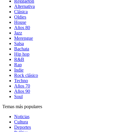
Reggaetón
Alternativa
Clásica
Oldies
House
Años 80
Jazz
Merengue
Salsa
Bachata
Hip hop
R&B
Rap
Indie
Rock clásico
Techno
Años 70
Años 90
Soul
Temas más populares
Noticias
Cultura
Deportes