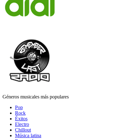
Géneros musicales más populares
Pop
Rock
Éxitos
Electro
Chillout
Música latina