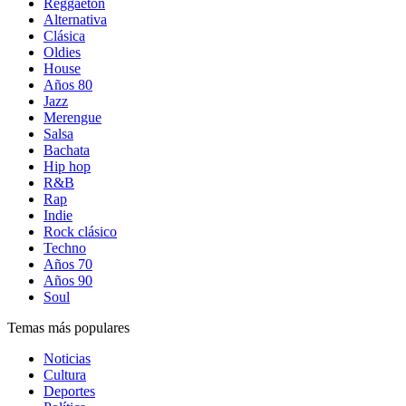
Reggaetón
Alternativa
Clásica
Oldies
House
Años 80
Jazz
Merengue
Salsa
Bachata
Hip hop
R&B
Rap
Indie
Rock clásico
Techno
Años 70
Años 90
Soul
Temas más populares
Noticias
Cultura
Deportes