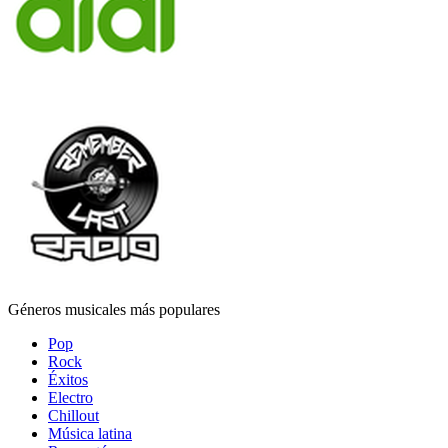
Géneros musicales más populares
Pop
Rock
Éxitos
Electro
Chillout
Música latina