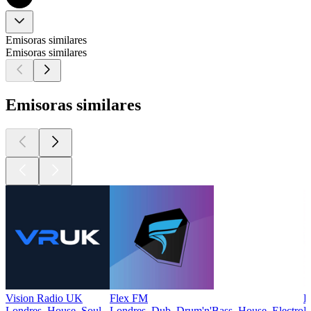
Emisoras similares
Emisoras similares
Emisoras similares
Vision Radio UK
Flex FM
F
Londres, House, Soul
Londres, Dub, Drum'n'Bass, House, Electro
D