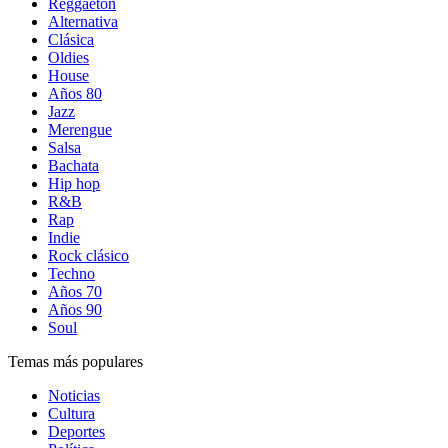
Reggaetón
Alternativa
Clásica
Oldies
House
Años 80
Jazz
Merengue
Salsa
Bachata
Hip hop
R&B
Rap
Indie
Rock clásico
Techno
Años 70
Años 90
Soul
Temas más populares
Noticias
Cultura
Deportes