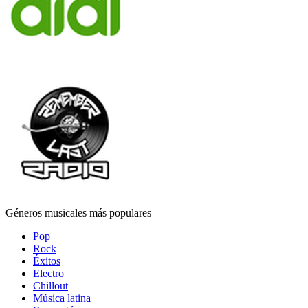
Géneros musicales más populares
Pop
Rock
Éxitos
Electro
Chillout
Música latina