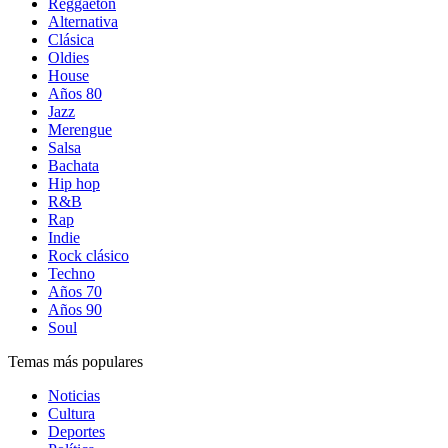
Reggaetón
Alternativa
Clásica
Oldies
House
Años 80
Jazz
Merengue
Salsa
Bachata
Hip hop
R&B
Rap
Indie
Rock clásico
Techno
Años 70
Años 90
Soul
Temas más populares
Noticias
Cultura
Deportes