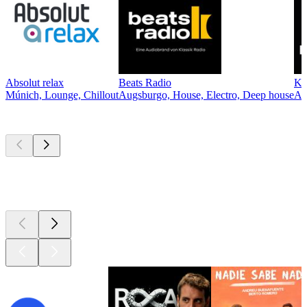
Absolut relax
Beats Radio
Kl
Múnich, Lounge, Chillout
Augsburgo, House, Electro, Deep house
Au
Los mejores
podcasts
Los mejores
podcasts
Los mejores
podcasts