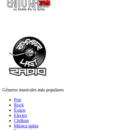
Géneros musicales más populares
Pop
Rock
Éxitos
Electro
Chillout
Música latina