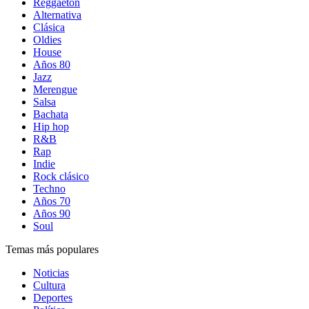
Reggaetón
Alternativa
Clásica
Oldies
House
Años 80
Jazz
Merengue
Salsa
Bachata
Hip hop
R&B
Rap
Indie
Rock clásico
Techno
Años 70
Años 90
Soul
Temas más populares
Noticias
Cultura
Deportes