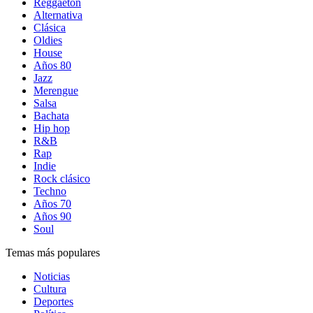
Reggaetón
Alternativa
Clásica
Oldies
House
Años 80
Jazz
Merengue
Salsa
Bachata
Hip hop
R&B
Rap
Indie
Rock clásico
Techno
Años 70
Años 90
Soul
Temas más populares
Noticias
Cultura
Deportes