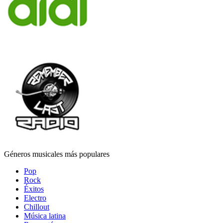
Géneros musicales más populares
Pop
Rock
Éxitos
Electro
Chillout
Música latina