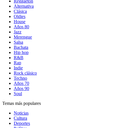
Reggaetón
Alternativa
Clásica
Oldies
House
Años 80
Jazz
Merengue
Salsa
Bachata
Hip hop
R&B
Rap
Indie
Rock clásico
Techno
Años 70
Años 90
Soul
Temas más populares
Noticias
Cultura
Deportes