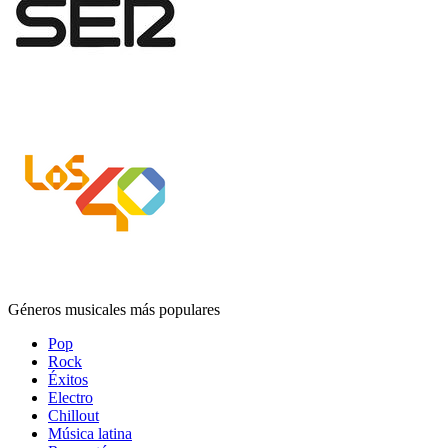
Géneros musicales más populares
Pop
Rock
Éxitos
Electro
Chillout
Música latina