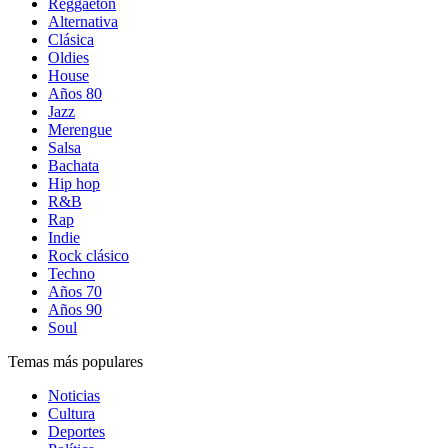
Reggaetón
Alternativa
Clásica
Oldies
House
Años 80
Jazz
Merengue
Salsa
Bachata
Hip hop
R&B
Rap
Indie
Rock clásico
Techno
Años 70
Años 90
Soul
Temas más populares
Noticias
Cultura
Deportes