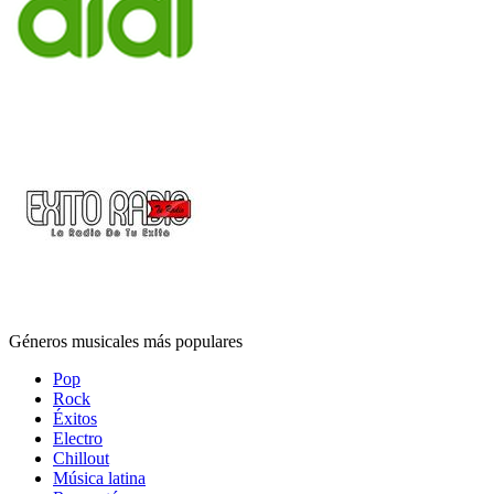
Géneros musicales más populares
Pop
Rock
Éxitos
Electro
Chillout
Música latina