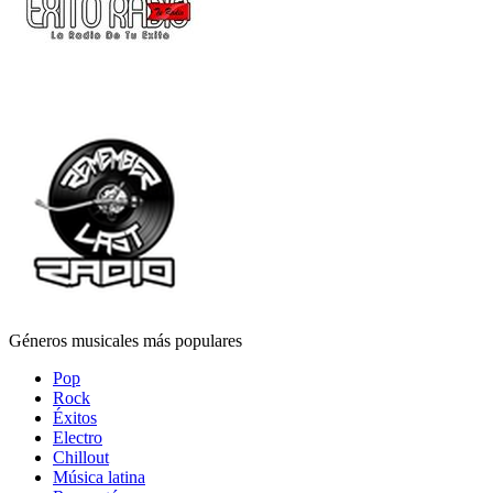
Géneros musicales más populares
Pop
Rock
Éxitos
Electro
Chillout
Música latina