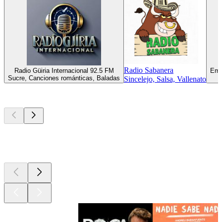
Radio Sabanera
Radio Güiria Internacional 92.5 FM
Emi
Sucre, Canciones románticas, Baladas
Sincelejo, Salsa, Vallenato
Los mejores
podcasts
Los mejores
podcasts
Los mejores
podcasts