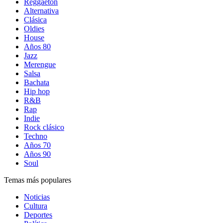
Reggaetón
Alternativa
Clásica
Oldies
House
Años 80
Jazz
Merengue
Salsa
Bachata
Hip hop
R&B
Rap
Indie
Rock clásico
Techno
Años 70
Años 90
Soul
Temas más populares
Noticias
Cultura
Deportes