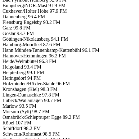
Bungsberg/NDR-Mast
91.9 FM
Cuxhaven/Holter Höhe
97.9 FM
Dannenberg
96.4 FM
Flensburg-Engelsby
93.2 FM
Garz
99.8 FM
Goslar
93.7 FM
Göttingen/Nikolausberg
94.1 FM
Hamburg-Moorfleet
87.6 FM
Hann Münden/Tannenkamp-Kattenbühl
96.1 FM
Hannover/Hemmingen
96.2 FM
Heide/Welmbüttel
96.3 FM
Helgoland
93.4 FM
Helpterberg
99.1 FM
Heringsdorf
94 FM
Holzminden/Höxter-Stahle
96 FM
Kronshagen (Kiel)
98.3 FM
Lingen-Damaschke
97.8 FM
Lübeck/Wallanlagen
90.7 FM
Marlow
93.5 FM
Morsum (Sylt)
98.7 FM
Osnabrück/Schleptruper Egge
89.2 FM
Röbel
107 FM
Schiffdorf
98.2 FM
Schwerin/Rohrmast
98.5 FM