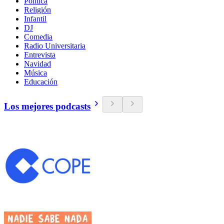
Política
Religión
Infantil
DJ
Comedia
Radio Universitaria
Entrevista
Navidad
Música
Educación
Los mejores podcasts