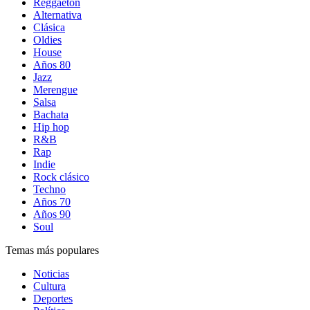
Reggaetón
Alternativa
Clásica
Oldies
House
Años 80
Jazz
Merengue
Salsa
Bachata
Hip hop
R&B
Rap
Indie
Rock clásico
Techno
Años 70
Años 90
Soul
Temas más populares
Noticias
Cultura
Deportes