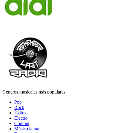
Géneros musicales más populares
Pop
Rock
Éxitos
Electro
Chillout
Música latina