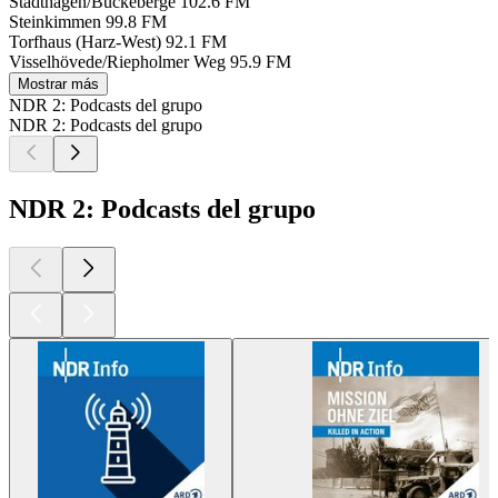
Stadthagen/Bückeberge
102.6 FM
Steinkimmen
99.8 FM
Torfhaus (Harz-West)
92.1 FM
Visselhövede/Riepholmer Weg
95.9 FM
Mostrar más
NDR 2: Podcasts del grupo
NDR 2: Podcasts del grupo
NDR 2: Podcasts del grupo