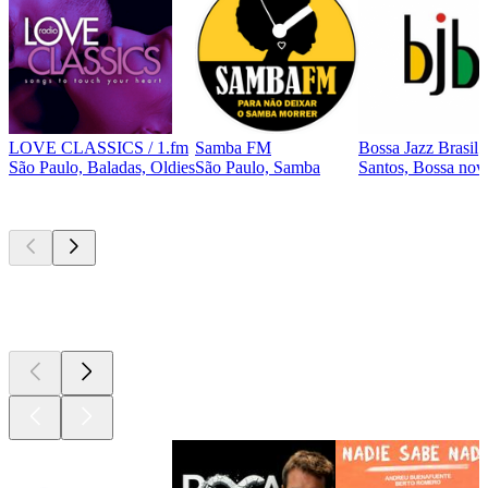
LOVE CLASSICS / 1.fm
Samba FM
Bossa Jazz Brasil
São Paulo, Baladas, Oldies
São Paulo, Samba
Santos, Bossa nova
Los mejores
podcasts
Los mejores
podcasts
Los mejores
podcasts