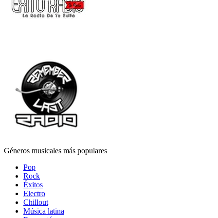
Géneros musicales más populares
Pop
Rock
Éxitos
Electro
Chillout
Música latina