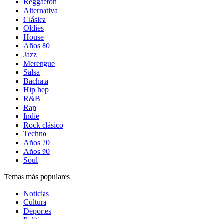
Reggaetón
Alternativa
Clásica
Oldies
House
Años 80
Jazz
Merengue
Salsa
Bachata
Hip hop
R&B
Rap
Indie
Rock clásico
Techno
Años 70
Años 90
Soul
Temas más populares
Noticias
Cultura
Deportes