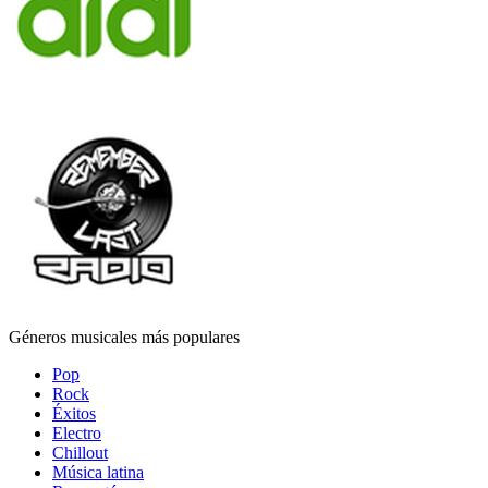
Géneros musicales más populares
Pop
Rock
Éxitos
Electro
Chillout
Música latina