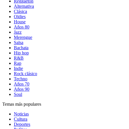
Reggaetón
Alternativa
Clásica
Oldies
House
Años 80
Jazz
Merengue
Salsa
Bachata
Hip hop
R&B
Rap
Indie
Rock clásico
Techno
Años 70
Años 90
Soul
Temas más populares
Noticias
Cultura
Deportes