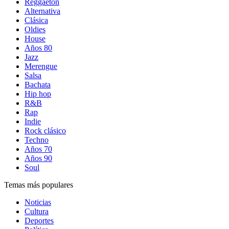
Reggaetón
Alternativa
Clásica
Oldies
House
Años 80
Jazz
Merengue
Salsa
Bachata
Hip hop
R&B
Rap
Indie
Rock clásico
Techno
Años 70
Años 90
Soul
Temas más populares
Noticias
Cultura
Deportes