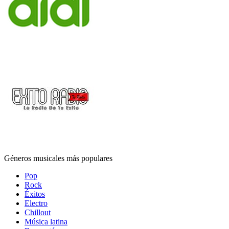
Géneros musicales más populares
Pop
Rock
Éxitos
Electro
Chillout
Música latina