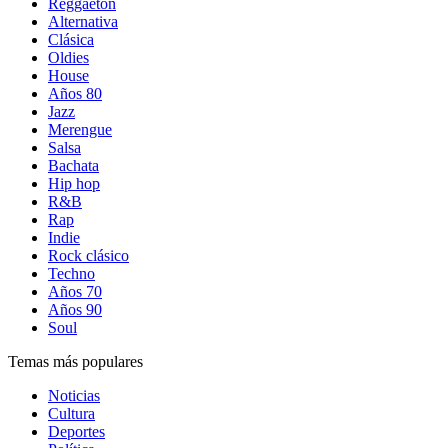
Reggaetón
Alternativa
Clásica
Oldies
House
Años 80
Jazz
Merengue
Salsa
Bachata
Hip hop
R&B
Rap
Indie
Rock clásico
Techno
Años 70
Años 90
Soul
Temas más populares
Noticias
Cultura
Deportes