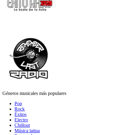
Géneros musicales más populares
Pop
Rock
Éxitos
Electro
Chillout
Música latina