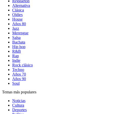
Reggaetón
Alternativa
Clásica
Oldies
House
Años 80
Jazz
Merengue
Salsa
Bachata
Hip hop
R&B
Rap
Indie
Rock clásico
Techno
Años 70
Años 90
Soul
Temas más populares
Noticias
Cultura
Deportes