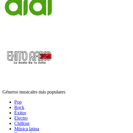
Géneros musicales más populares
Pop
Rock
Éxitos
Electro
Chillout
Música latina