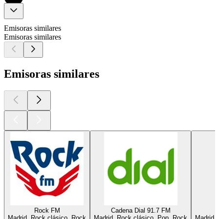
Emisoras similares
Emisoras similares
Emisoras similares
Rock FM
Cadena Dial 91.7 FM
Madrid, Rock clásico, Rock
Madrid, Rock clásico, Pop, Rock
Madrid, 