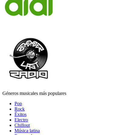
Géneros musicales más populares
Pop
Rock
Éxitos
Electro
Chillout
Música latina