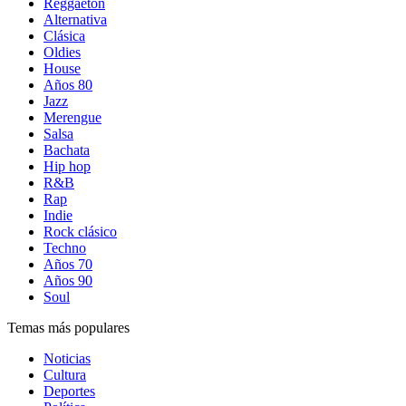
Reggaetón
Alternativa
Clásica
Oldies
House
Años 80
Jazz
Merengue
Salsa
Bachata
Hip hop
R&B
Rap
Indie
Rock clásico
Techno
Años 70
Años 90
Soul
Temas más populares
Noticias
Cultura
Deportes