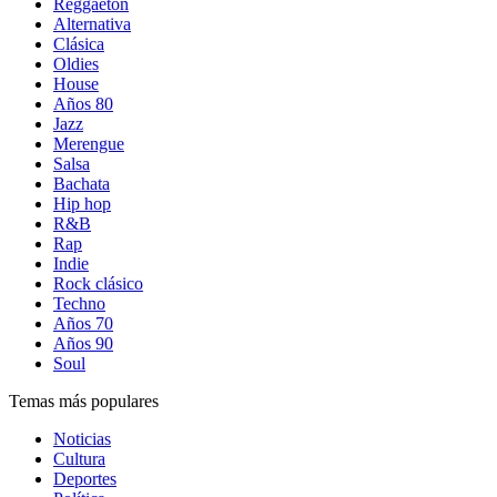
Reggaetón
Alternativa
Clásica
Oldies
House
Años 80
Jazz
Merengue
Salsa
Bachata
Hip hop
R&B
Rap
Indie
Rock clásico
Techno
Años 70
Años 90
Soul
Temas más populares
Noticias
Cultura
Deportes