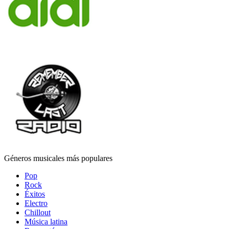
Géneros musicales más populares
Pop
Rock
Éxitos
Electro
Chillout
Música latina