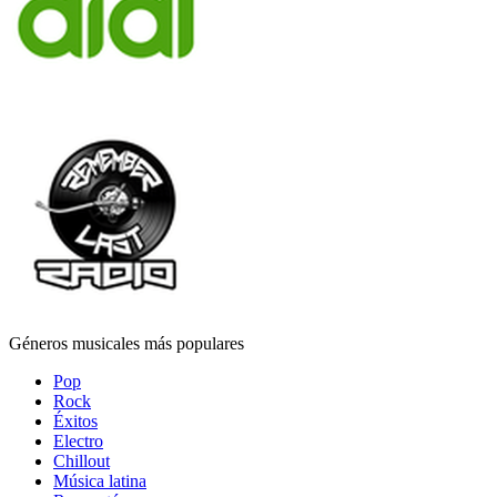
Géneros musicales más populares
Pop
Rock
Éxitos
Electro
Chillout
Música latina