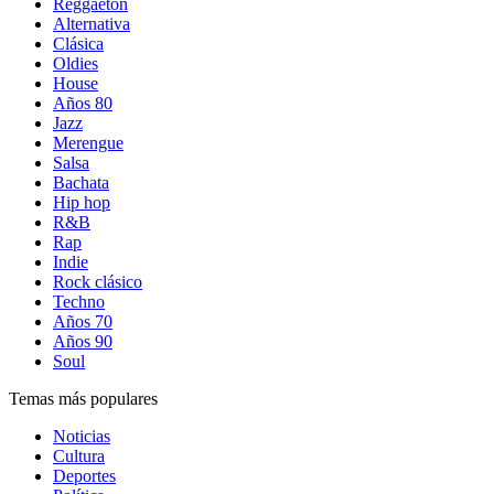
Reggaetón
Alternativa
Clásica
Oldies
House
Años 80
Jazz
Merengue
Salsa
Bachata
Hip hop
R&B
Rap
Indie
Rock clásico
Techno
Años 70
Años 90
Soul
Temas más populares
Noticias
Cultura
Deportes