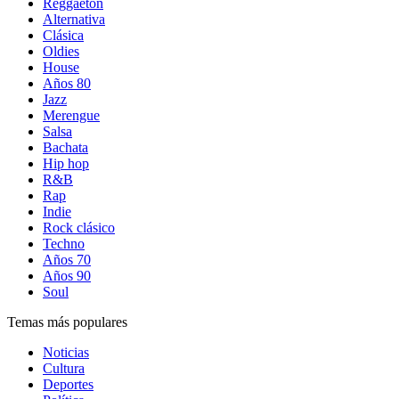
Reggaetón
Alternativa
Clásica
Oldies
House
Años 80
Jazz
Merengue
Salsa
Bachata
Hip hop
R&B
Rap
Indie
Rock clásico
Techno
Años 70
Años 90
Soul
Temas más populares
Noticias
Cultura
Deportes