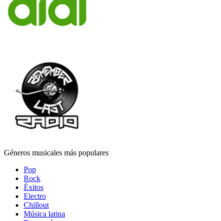
Géneros musicales más populares
Pop
Rock
Éxitos
Electro
Chillout
Música latina