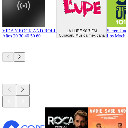
VIDA Y ROCK AND ROLL
Stereo Uno
LA LUPE 90.7 FM
Culiacán, Música mexicana
Años 20 30 40 50 60
Los Mochis
Los mejores
podcasts
Los mejores
podcasts
Los mejores
podcasts