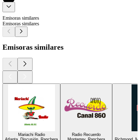
Emisoras similares
Emisoras similares
Emisoras similares
Mariachi Radio
Radio Recuerdo
Atlanta, Discusión, Ranchera
Monterrey, Ranchera
Richmond, Mú