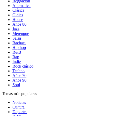
Reggaetón
Alternativa
Clásica
Oldies
House
Años 80
Jazz
Merengue
Salsa
Bachata
Hip hop
R&B
Rap
Indie
Rock clásico
Techno
Años 70
Años 90
Soul
Temas más populares
Noticias
Cultura
Deportes