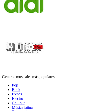
Géneros musicales más populares
Pop
Rock
Éxitos
Electro
Chillout
Música latina