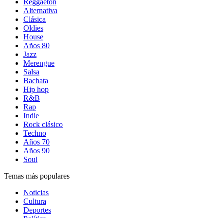
Reggaetón
Alternativa
Clásica
Oldies
House
Años 80
Jazz
Merengue
Salsa
Bachata
Hip hop
R&B
Rap
Indie
Rock clásico
Techno
Años 70
Años 90
Soul
Temas más populares
Noticias
Cultura
Deportes