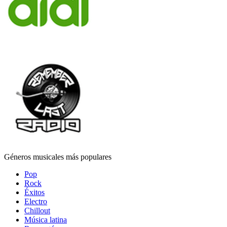
Géneros musicales más populares
Pop
Rock
Éxitos
Electro
Chillout
Música latina