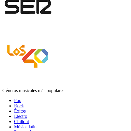
Géneros musicales más populares
Pop
Rock
Éxitos
Electro
Chillout
Música latina