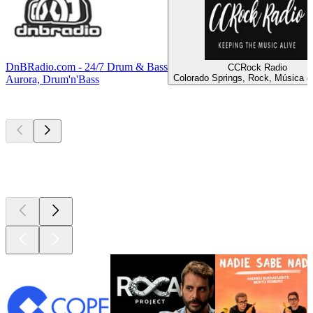
DnBRadio.com - 24/7 Drum & Bass
CCRock Radio
Colorado Springs, Rock, Música cr
Aurora, Drum'n'Bass
Los mejores
podcasts
Los mejores
podcasts
Los mejores
podcasts