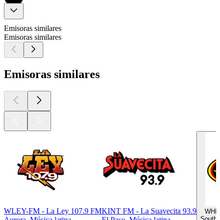
Emisoras similares
Emisoras similares
Emisoras similares
WLEY-FM - La Ley 107.9 FM
KINT FM - La Suavecita 93.9
WHLY
South 
Aurora, Música latina
El Paso, Música latina