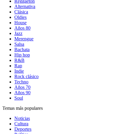
Reggaetón
Alternativa
Clásica
Oldies
House
Años 80
Jazz
Merengue
Salsa
Bachata
Hip hop
R&B
Rap
Indie
Rock clásico
Techno
Años 70
Años 90
Soul
Temas más populares
Noticias
Cultura
Deportes