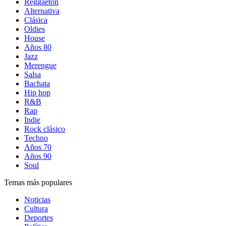
Reggaetón
Alternativa
Clásica
Oldies
House
Años 80
Jazz
Merengue
Salsa
Bachata
Hip hop
R&B
Rap
Indie
Rock clásico
Techno
Años 70
Años 90
Soul
Temas más populares
Noticias
Cultura
Deportes