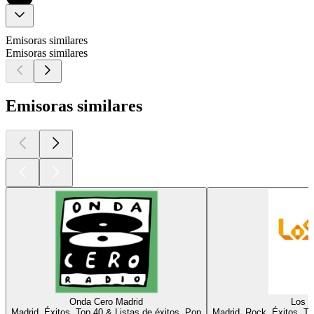
Emisoras similares
Emisoras similares
Emisoras similares
Onda Cero Madrid
Los 4
Madrid, Éxitos, Top 40 & Listas de éxitos, Pop
Madrid, Rock, Éxitos, To