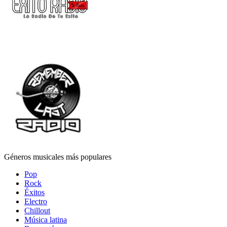
Géneros musicales más populares
Pop
Rock
Éxitos
Electro
Chillout
Música latina