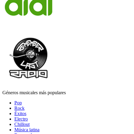
Géneros musicales más populares
Pop
Rock
Éxitos
Electro
Chillout
Música latina