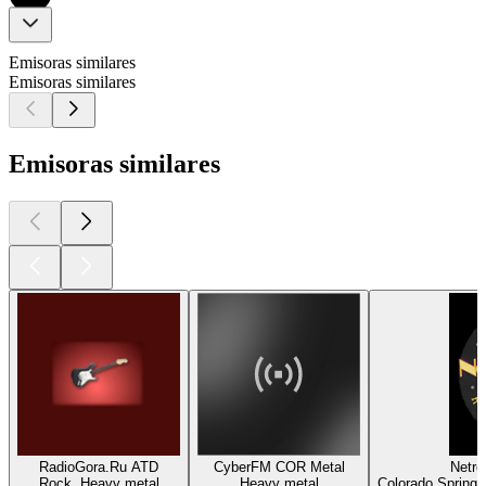
Emisoras similares
Emisoras similares
Emisoras similares
RadioGora.Ru ATD
CyberFM COR Metal
Netro
Rock, Heavy metal
Heavy metal
Colorado Springs