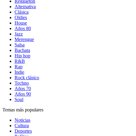
Reggaetón
Alternativa
Clásica
Oldies
House
Años 80
Jazz
Merengue
Salsa
Bachata
Hip hop
R&B
Rap
Indie
Rock clásico
Techno
Años 70
Años 90
Soul
Temas más populares
Noticias
Cultura
Deportes