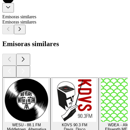
Emisoras similares
Emisoras similares
Emisoras similares
WESU - 88.1 FM
KDVS 90.3 FM
WDEA - AM 
Middletown, Alternativa
Davis, Disco
Ellsworth ME, 