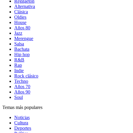
Reggaetón
Alternativa
Clásica
Oldies
House
Años 80
Jazz
Merengue
Salsa
Bachata
Hip hop
R&B
Rap
Indie
Rock clásico
Techno
Años 70
Años 90
Soul
Temas más populares
Noticias
Cultura
Deportes