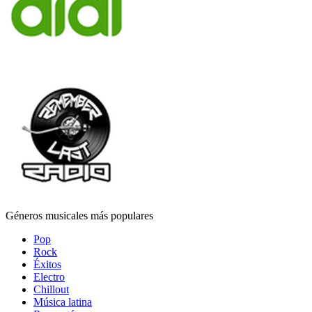
Géneros musicales más populares
Pop
Rock
Éxitos
Electro
Chillout
Música latina