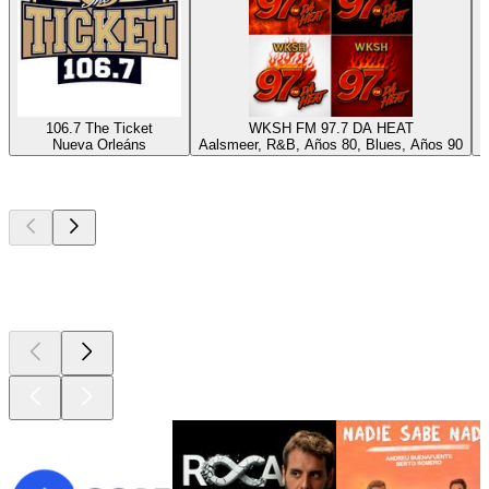
106.7 The Ticket
WKSH FM 97.7 DA HEAT
Nueva Orleáns
Aalsmeer, R&B, Años 80, Blues, Años 90
N
Los mejores
podcasts
Los mejores
podcasts
Los mejores
podcasts