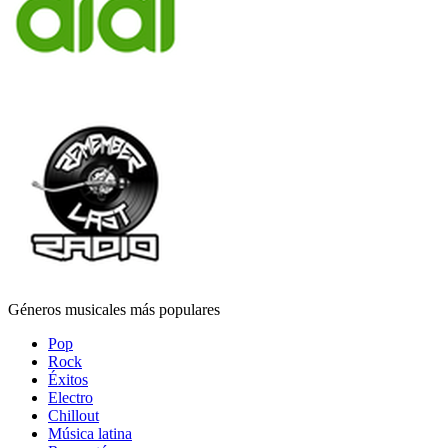
Géneros musicales más populares
Pop
Rock
Éxitos
Electro
Chillout
Música latina