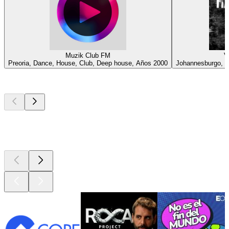
Muzik Club FM
V
Preoria, Dance, House, Club, Deep house, Años 2000
Johannesburgo, Co
Los mejores
podcasts
Los mejores
podcasts
Los mejores
podcasts