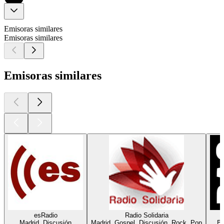
Emisoras similares
Emisoras similares
Emisoras similares
esRadio
Radio Solidaria
Madrid, Discusión
Madrid, Gospel, Discusión, Rock, Pop
Ba