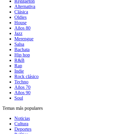
Reggaetón
Alternativa
Clásica
Oldies
House
Años 80
Jazz
Merengue
Salsa
Bachata
Hip hop
R&B
Rap
Indie
Rock clásico
Techno
Años 70
Años 90
Soul
Temas más populares
Noticias
Cultura
Deportes