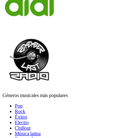
Géneros musicales más populares
Pop
Rock
Éxitos
Electro
Chillout
Música latina