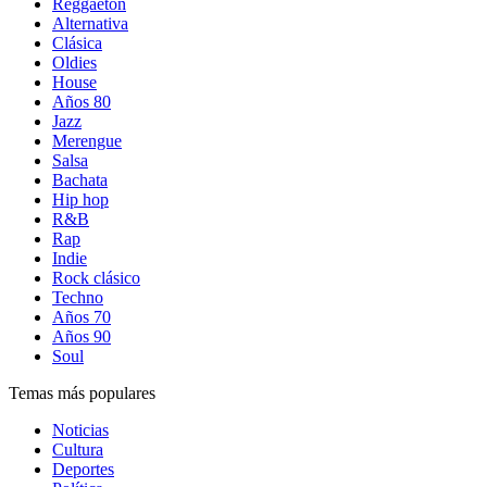
Reggaetón
Alternativa
Clásica
Oldies
House
Años 80
Jazz
Merengue
Salsa
Bachata
Hip hop
R&B
Rap
Indie
Rock clásico
Techno
Años 70
Años 90
Soul
Temas más populares
Noticias
Cultura
Deportes