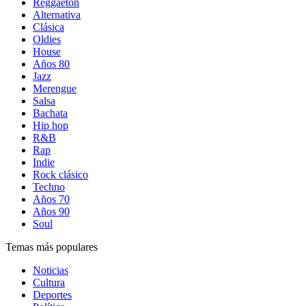
Reggaetón
Alternativa
Clásica
Oldies
House
Años 80
Jazz
Merengue
Salsa
Bachata
Hip hop
R&B
Rap
Indie
Rock clásico
Techno
Años 70
Años 90
Soul
Temas más populares
Noticias
Cultura
Deportes