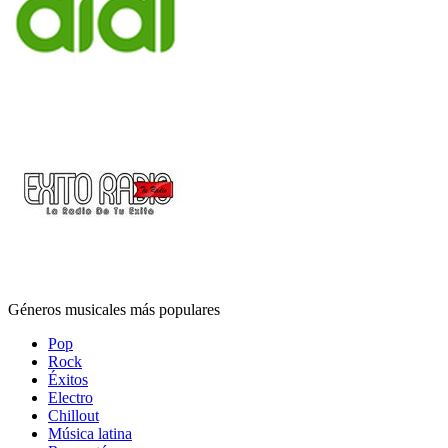
Géneros musicales más populares
Pop
Rock
Éxitos
Electro
Chillout
Música latina