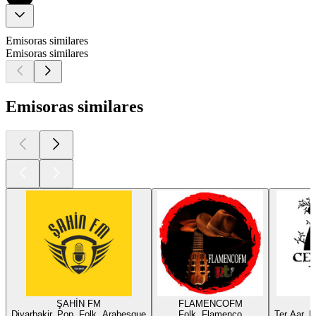
Emisoras similares
Emisoras similares
Emisoras similares
ŞAHİN FM
FLAMENCOFM
Diyarbakir, Pop, Folk, Arabesque
Folk, Flamenco
Ter Aar, F