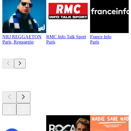
NRJ REGGAETON
RMC Info Talk Sport
France Info
París, Reggaetón
París
París
Los mejores
podcasts
Los mejores
podcasts
Los mejores
podcasts