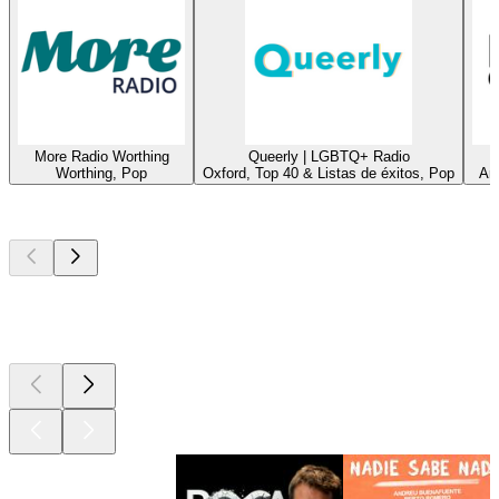
More Radio Worthing
Queerly | LGBTQ+ Radio
Worthing, Pop
Oxford, Top 40 & Listas de éxitos, Pop
Am
Los mejores
podcasts
Los mejores
podcasts
Los mejores
podcasts