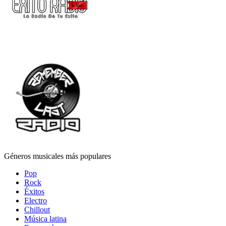
Géneros musicales más populares
Pop
Rock
Éxitos
Electro
Chillout
Música latina