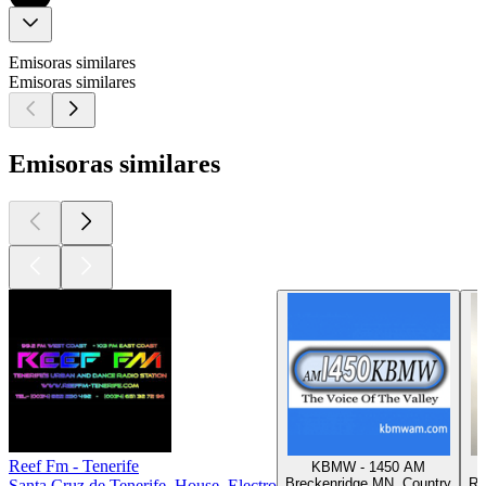
Emisoras similares
Emisoras similares
Emisoras similares
Reef Fm - Tenerife
KBMW - 1450 AM
Breckenridge MN, Country
Ro
Santa Cruz de Tenerife, House, Electro