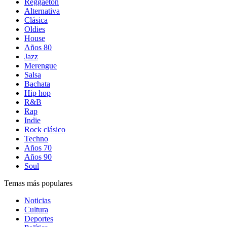
Reggaetón
Alternativa
Clásica
Oldies
House
Años 80
Jazz
Merengue
Salsa
Bachata
Hip hop
R&B
Rap
Indie
Rock clásico
Techno
Años 70
Años 90
Soul
Temas más populares
Noticias
Cultura
Deportes