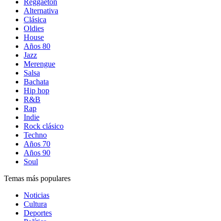
Reggaetón
Alternativa
Clásica
Oldies
House
Años 80
Jazz
Merengue
Salsa
Bachata
Hip hop
R&B
Rap
Indie
Rock clásico
Techno
Años 70
Años 90
Soul
Temas más populares
Noticias
Cultura
Deportes