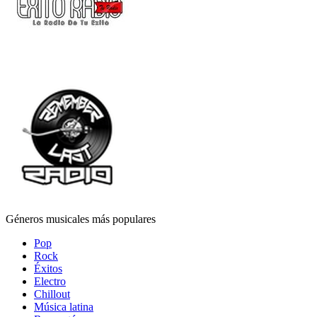
Géneros musicales más populares
Pop
Rock
Éxitos
Electro
Chillout
Música latina