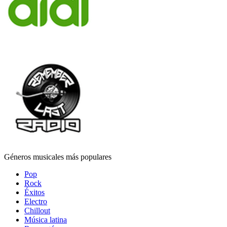
Géneros musicales más populares
Pop
Rock
Éxitos
Electro
Chillout
Música latina