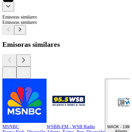
Emisoras similares
Emisoras similares
Emisoras similares
MSNBC
WSBB-FM - WSB Radio
WAOK - 1380 
Atlanta, 
Nueva York, Discusión
Atlanta, Éxitos, Pop, Discusión