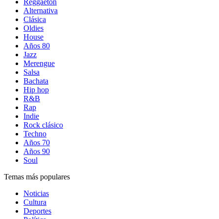
Reggaetón
Alternativa
Clásica
Oldies
House
Años 80
Jazz
Merengue
Salsa
Bachata
Hip hop
R&B
Rap
Indie
Rock clásico
Techno
Años 70
Años 90
Soul
Temas más populares
Noticias
Cultura
Deportes