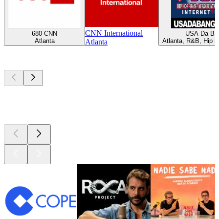
CNN International
680 CNN
USA Da Ba
Atlanta
Atlanta, R&B, Hip h
Atlanta
Los mejores
podcasts
Los mejores
podcasts
Los mejores
podcasts