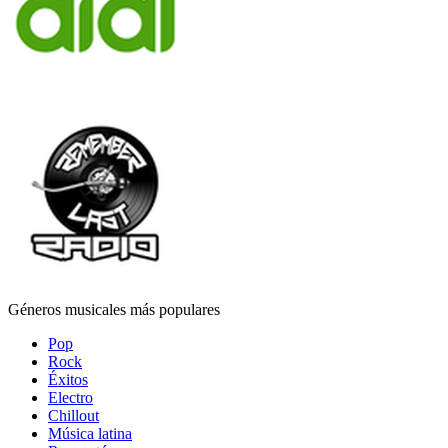
Géneros musicales más populares
Pop
Rock
Éxitos
Electro
Chillout
Música latina