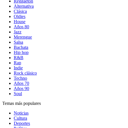
Reggaetón
Alternativa
Clásica
Oldies
House
Años 80
Jazz
Merengue
Salsa
Bachata
Hip hop
R&B
Rap
Indie
Rock clásico
Techno
Años 70
Años 90
Soul
Temas más populares
Noticias
Cultura
Deportes