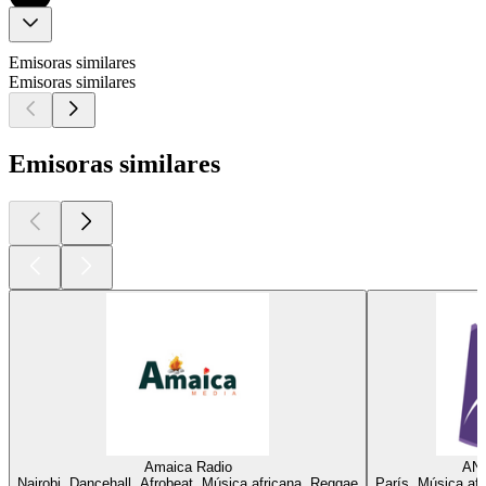
Emisoras similares
Emisoras similares
Emisoras similares
Amaica Radio
AN
Nairobi, Dancehall, Afrobeat, Música africana, Reggae
París, Música af