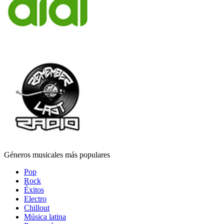
Géneros musicales más populares
Pop
Rock
Éxitos
Electro
Chillout
Música latina