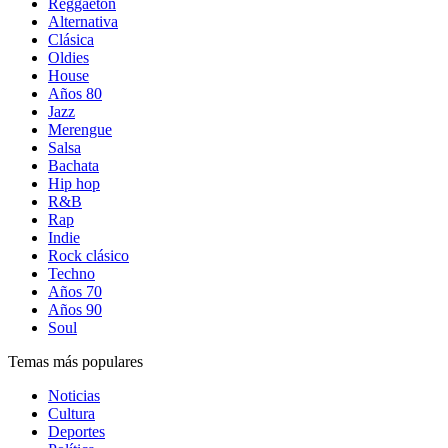
Reggaetón
Alternativa
Clásica
Oldies
House
Años 80
Jazz
Merengue
Salsa
Bachata
Hip hop
R&B
Rap
Indie
Rock clásico
Techno
Años 70
Años 90
Soul
Temas más populares
Noticias
Cultura
Deportes