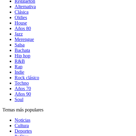
Reggaetón
Alternativa
Clásica
Oldies
House
Años 80
Jazz
Merengue
Salsa
Bachata
Hip hop
R&B
Rap
Indie
Rock clásico
Techno
Años 70
Años 90
Soul
Temas más populares
Noticias
Cultura
Deportes