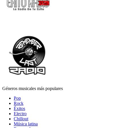
Géneros musicales más populares
Pop
Rock
Éxitos
Electro
Chillout
Música latina