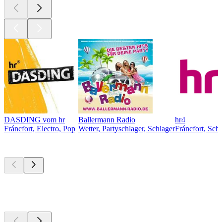
DASDING vom hr
Ballermann Radio
hr4
Fráncfort, Electro, Pop
Wetter, Partyschlager, Schlager
Fráncfort, Schl
Los mejores
podcasts
Los mejores
podcasts
Los mejores
podcasts