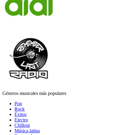
Géneros musicales más populares
Pop
Rock
Éxitos
Electro
Chillout
Música latina