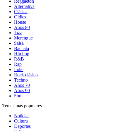
Reggaetón
Alternativa
Clásica
Oldies
House
Años 80
Jazz
Merengue
Salsa
Bachata
Hip hop
R&B
Rap
Indie
Rock clásico
Techno
Años 70
Años 90
Soul
Temas más populares
Noticias
Cultura
Deportes