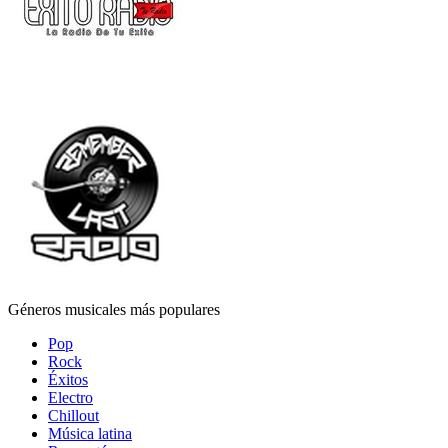
Géneros musicales más populares
Pop
Rock
Éxitos
Electro
Chillout
Música latina