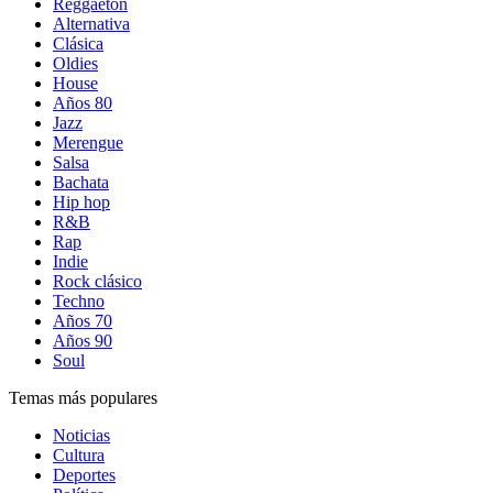
Reggaetón
Alternativa
Clásica
Oldies
House
Años 80
Jazz
Merengue
Salsa
Bachata
Hip hop
R&B
Rap
Indie
Rock clásico
Techno
Años 70
Años 90
Soul
Temas más populares
Noticias
Cultura
Deportes