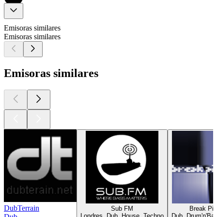
Emisoras similares
Emisoras similares
Emisoras similares
DubTerrain
Sub FM
Break Pir
Londres, Dub, House, Techno
Dub, Drum'n'Bas
Dub