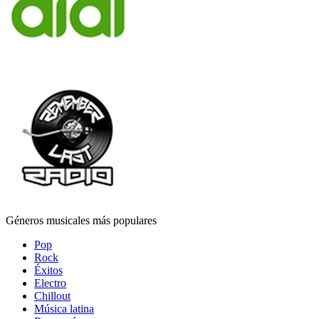
Géneros musicales más populares
Pop
Rock
Éxitos
Electro
Chillout
Música latina