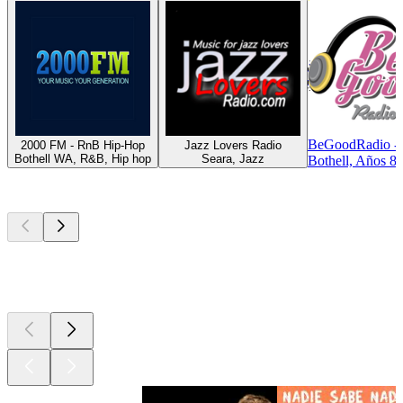
BeGoodRadio - 
2000 FM - RnB Hip-Hop
Jazz Lovers Radio
Bothell WA, R&B, Hip hop
Seara, Jazz
Bothell, Años 8
Los mejores
podcasts
Los mejores
podcasts
Los mejores
podcasts