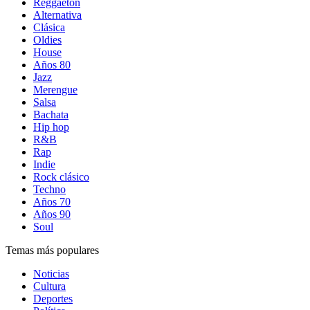
Reggaetón
Alternativa
Clásica
Oldies
House
Años 80
Jazz
Merengue
Salsa
Bachata
Hip hop
R&B
Rap
Indie
Rock clásico
Techno
Años 70
Años 90
Soul
Temas más populares
Noticias
Cultura
Deportes